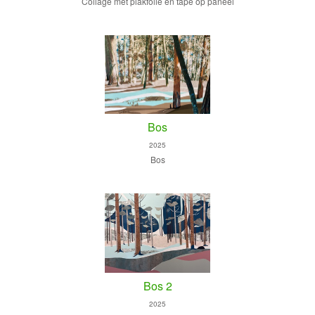
Collage met plakfolie en tape op paneel
Bos
2025
Bos
Bos 2
2025