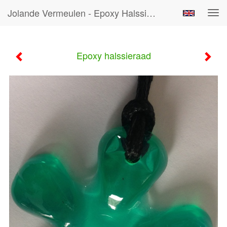
Jolande Vermeulen - Epoxy Halssieraad
Tog
navi
Epoxy halssieraad