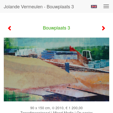
Jolande Vermeulen - Bouwplaats 3
Tog
navi
Bouwplaats 3
90 x 150 cm, © 2010, € 1 200,00
Tweedimensionaal | Mixed Media | Op papier