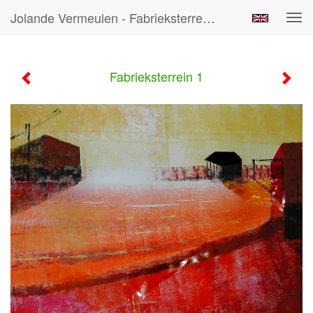
Jolande Vermeulen - Fabrieksterrein 1
Tog
navi
Fabrieksterrein 1